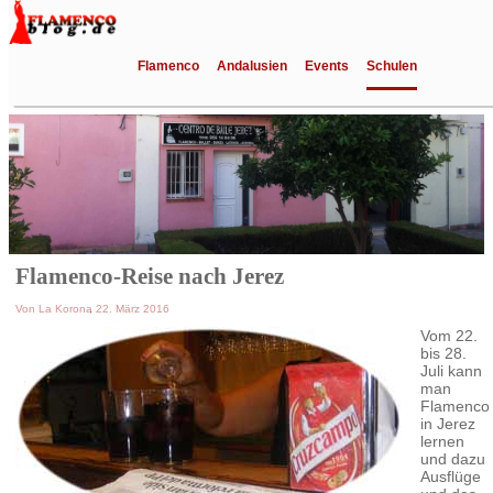
Flamenco
Andalusien
Events
Schulen
Flamenco-Reise nach Jerez
Von
La Korona
, 22. März 2016
Vom 22.
bis 28.
Juli kann
man
Flamenco
in Jerez
lernen
und dazu
Ausflüge