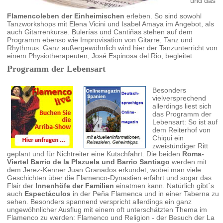
und das
Flamencoleben der Einheimischen
erleben. So sind sowohl
Tanzworkshops mit Elena Vicini und Isabel Amaya im Angebot, als
auch Gitarrenkurse. Bulerías und Cantiñas stehen auf dem
Programm ebenso wie Improvisation von Gitarre, Tanz und
Rhythmus. Ganz außergewöhnlich wird hier der Tanzunterricht von
einem Physiotherapeuten, José Espinosa del Rio, begleitet.
Programm der Lebensart
Besonders
vielversprechend
allerdings liest sich
das Programm der
Lebensart: So ist auf
dem Reiterhof von
Chiqui ein
zweistündiger Ritt
geplant und für Nichtreiter eine Kutschfahrt. Die beiden
Roma-
Viertel Barrio de la Plazuela und Barrio Santiago
werden mit
dem Jerez-Kenner Juan Granados erkundet, wobei man viele
Geschichten über die Flamenco-Dynastien erfährt und sogar das
Flair der
Innenhöfe der Familien
einatmen kann. Natürlich gibt´s
auch
Espectáculos
in der Peña Flamenca und in einer Taberna zu
sehen. Besonders spannend verspricht allerdings ein ganz
ungewöhnlicher Ausflug mit einem oft unterschätzten Thema im
Flamenco zu werden: Flamenco und Religion - der Besuch der La